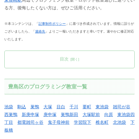
る方、後悔したくない方は、ぜひご活用ください。
※本コンテンツは、「
記事制作ポリシー
」に基づき作成されています。情報に誤りが
ございましたら、「
連絡先
」よりご一報いただきますと幸いです。速やかに修正対応
いたします。
目次
豊島区のプログラミング教室一覧
池袋
駒込
巣鴨
大塚
目白
千川
要町
東池袋
雑司が谷
西巣鴨
新庚申塚
庚申塚
巣鴨新田
大塚駅前
向原
東池袋四
丁目
都電雑司ヶ谷
鬼子母神前
学習院下
椎名町
北池袋
下
板橋