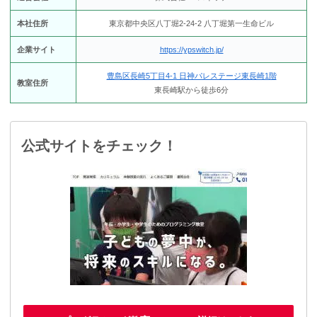
本社住所
東京都中央区八丁堀2-24-2 八丁堀第一生命ビル
企業サイト
https://ypswitch.jp/
豊島区長崎5丁目4-1 日神パレステージ東長崎1階
教室住所
東長崎駅から徒歩6分
公式サイトをチェック！