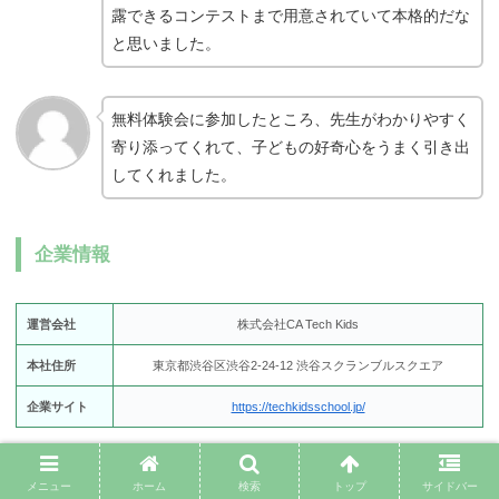
露できるコンテストまで用意されていて本格的だな
と思いました。
無料体験会に参加したところ、先生がわかりやすく
寄り添ってくれて、子どもの好奇心をうまく引き出
してくれました。
企業情報
運営会社
株式会社CA Tech Kids
本社住所
東京都渋谷区渋谷2-24-12 渋谷スクランブルスクエア
企業サイト
https://techkidsschool.jp/
メニュー
ホーム
検索
トップ
サイドバー
公式サイトをチェック！