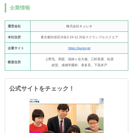
企業情報
運営会社
株式会社キュレオ
本社住所
東京都渋谷区渋谷2-24-12 渋谷スクランブルスクエア
企業サイト
https://qureo.jp/
上野毛、用賀、祖師ヶ谷大蔵、三軒茶屋、松原
教室住所
経堂、成城学園前、喜多見、下高井戸
公式サイトをチェック！