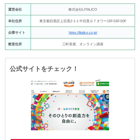
運営会社
株式会社LITALICO
本社住所
東京都目黒区上目黒2-1-1 中目黒ＧＴタワー15F/16F/20F
企業サイト
https://litalico.co.jp/
教室住所
三軒茶屋、オンライン講座
公式サイトをチェック！