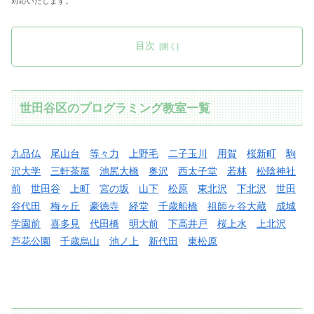
対応いたします。
目次
世田谷区のプログラミング教室一覧
九品仏
尾山台
等々力
上野毛
二子玉川
用賀
桜新町
駒
沢大学
三軒茶屋
池尻大橋
奥沢
西太子堂
若林
松陰神社
前
世田谷
上町
宮の坂
山下
松原
東北沢
下北沢
世田
谷代田
梅ヶ丘
豪徳寺
経堂
千歳船橋
祖師ヶ谷大蔵
成城
学園前
喜多見
代田橋
明大前
下高井戸
桜上水
上北沢
芦花公園
千歳烏山
池ノ上
新代田
東松原