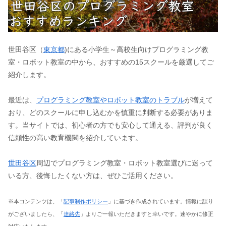
世田谷区（
東京都
)にある小学生～高校生向けプログラミング教
室・ロボット教室の中から、おすすめの15スクールを厳選してご
紹介します。
最近は、
プログラミング教室やロボット教室のトラブル
が増えて
おり、どのスクールに申し込むかを慎重に判断する必要がありま
す。当サイトでは、初心者の方でも安心して通える、評判が良く
信頼性の高い教育機関を紹介しています。
世田谷区
周辺でプログラミング教室・ロボット教室選びに迷って
いる方、後悔したくない方は、ぜひご活用ください。
※本コンテンツは、「
記事制作ポリシー
」に基づき作成されています。情報に誤り
がございましたら、「
連絡先
」よりご一報いただきますと幸いです。速やかに修正