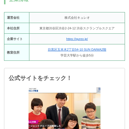
運営会社
株式会社キュレオ
本社住所
東京都渋谷区渋谷2-24-12 渋谷スクランブルスクエア
企業サイト
https://qureo.jp/
目黒区五本木2丁目54-10 SUN DAIWA2階
教室住所
学芸大学駅から徒歩5分
公式サイトをチェック！