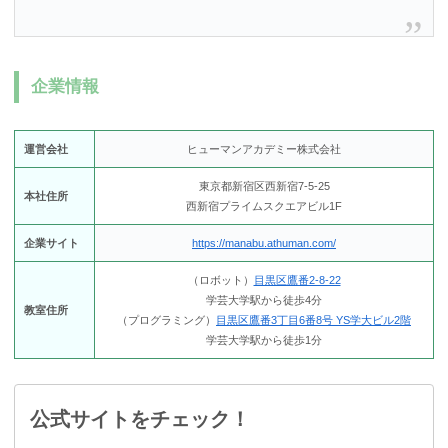
企業情報
運営会社
ヒューマンアカデミー株式会社
東京都新宿区西新宿7-5-25
本社住所
西新宿プライムスクエアビル1F
企業サイト
https://manabu.athuman.com/
（ロボット）
目黒区鷹番2-8-22
学芸大学駅から徒歩4分
教室住所
（プログラミング）
目黒区鷹番3丁目6番8号 YS学大ビル2階
学芸大学駅から徒歩1分
公式サイトをチェック！