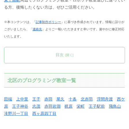
る方、後悔したくない方は、ぜひご活用ください。
※本コンテンツは、「
記事制作ポリシー
」に基づき作成されています。情報に誤りが
ございましたら、「
連絡先
」よりご一報いただきますと幸いです。速やかに修正対応
いたします。
目次
北区のプログラミング教室一覧
田端
上中里
王子
赤羽
尾久
十条
北赤羽
浮間舟渡
西ケ
原
王子神谷
志茂
赤羽岩淵
梶原
栄町
王子駅前
飛鳥山
滝野川一丁目
西ヶ原四丁目