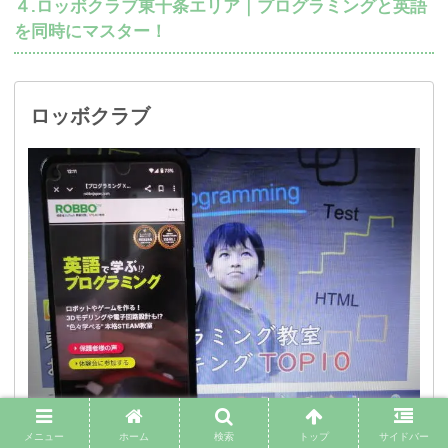
４.ロッボクラブ東十条エリア｜プログラミングと英語
を同時にマスター！
ロッボクラブ
メニュー
ホーム
検索
トップ
サイドバー
教育大陸フィンランド発のSTEAM教育