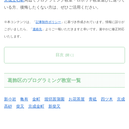
いる方、後悔したくない方は、ぜひご活用ください。
※本コンテンツは、「
記事制作ポリシー
」に基づき作成されています。情報に誤りが
ございましたら、「
連絡先
」よりご一報いただきますと幸いです。速やかに修正対応
いたします。
目次
葛飾区のプログラミング教室一覧
新小岩
亀有
金町
堀切菖蒲園
お花茶屋
青砥
四ツ木
京成
高砂
柴又
京成金町
新柴又