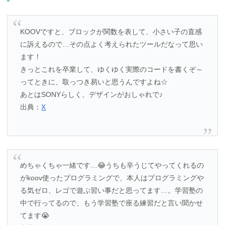
KOOVですと、ブロックが関数を表して、小さい子の直感
に訴えるので…その点よく考えられたツールだなって思い
ます！
きっとこれを卒業して、ゆくゆく実際のコードを書くぞ～
ってときに、取っつき易いと思うんですよね☆
あとはSONYらしく、デザインがおしゃれで♪
出典：
X
めちゃくちゃ一緒です…😂うちも辛うじてやってくれるの
がkoov使ったプログラミングで、本人はプログラミングや
る気ゼロ、レゴで遊ぶ習い事だと思ってます…。学習塾の
中で行ってるので、もう学習塾で座る練習だと言い聞かせ
てます😭