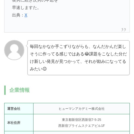
長男に続き次男の申込を
早速しますた。
出典：
X
毎回なかなか手こずりながらも、なんだかんだ楽し
そうに作ってる感じではある😂課題をこなした分だ
け新しい発見が見つかって、それが励みになってる
みたい😊
企業情報
運営会社
ヒューマンアカデミー株式会社
東京都新宿区西新宿7-5-25
本社住所
西新宿プライムスクエアビル1F