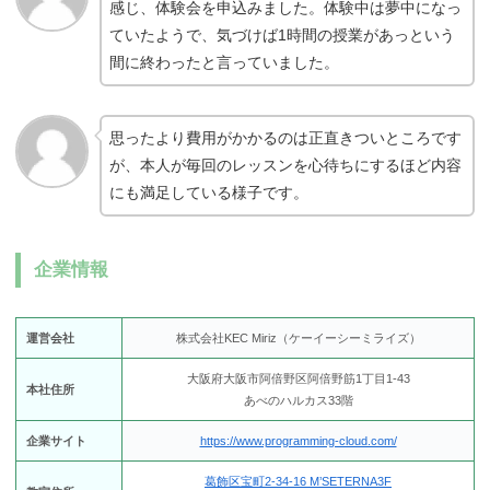
感じ、体験会を申込みました。体験中は夢中になっ
ていたようで、気づけば1時間の授業があっという
間に終わったと言っていました。
思ったより費用がかかるのは正直きついところです
が、本人が毎回のレッスンを心待ちにするほど内容
にも満足している様子です。
企業情報
運営会社
株式会社KEC Miriz（ケーイーシーミライズ）
大阪府大阪市阿倍野区阿倍野筋1丁目1-43
本社住所
あべのハルカス33階
企業サイト
https://www.programming-cloud.com/
葛飾区宝町2-34-16 M’SETERNA3F