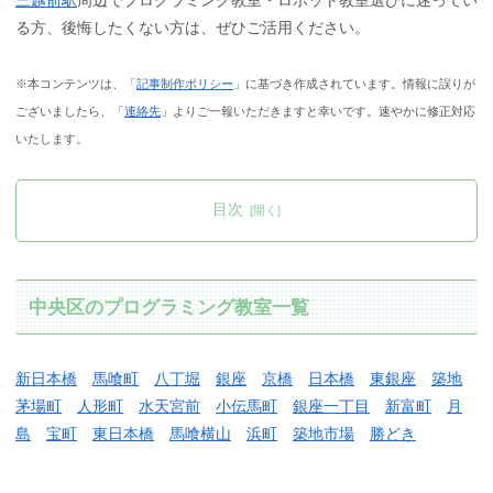
る方、後悔したくない方は、ぜひご活用ください。
※本コンテンツは、「
記事制作ポリシー
」に基づき作成されています。情報に誤りが
ございましたら、「
連絡先
」よりご一報いただきますと幸いです。速やかに修正対応
いたします。
目次
中央区のプログラミング教室一覧
新日本橋
馬喰町
八丁堀
銀座
京橋
日本橋
東銀座
築地
茅場町
人形町
水天宮前
小伝馬町
銀座一丁目
新富町
月
島
宝町
東日本橋
馬喰横山
浜町
築地市場
勝どき