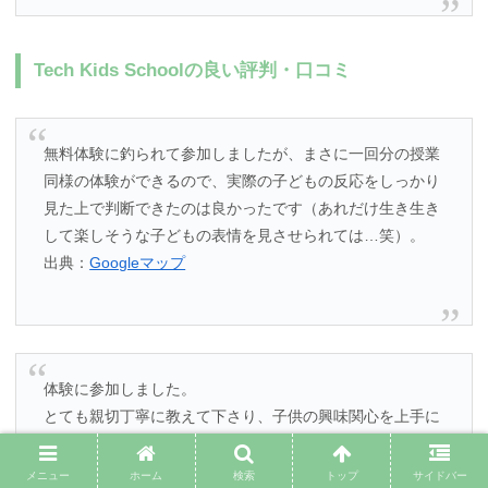
Tech Kids Schoolの良い評判・口コミ
無料体験に釣られて参加しましたが、まさに一回分の授業
同様の体験ができるので、実際の子どもの反応をしっかり
見た上で判断できたのは良かったです（あれだけ生き生き
して楽しそうな子どもの表情を見させられては…笑）。
出典：
Googleマップ
体験に参加しました。
とても親切丁寧に教えて下さり、子供の興味関心を上手に
引いてくださいました。
出典：
Googleマップ
メニュー
ホーム
検索
トップ
サイドバー