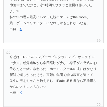
😳途中までだけど、小1時間でサクッと仕掛け作ってた
よ。✨
私の中の過去最高にハマった脱出ゲームはthe room。
娘、ゲームクリエイターになれるかもしれないなぁ。
出典：
X
今朝はLITALICOワンダーのプログラミングにオンライン
で参加。感覚過敏から集団経験が少ない息子が20数名のお
子さんと一緒に教わった。ホームスクールの彼にはかなり
新鮮で楽しかったそう。実際に集団で学ぶ教室と違って、
先生の声をちゃんと拾えるし、iPadの教科書なら不器用さ
からのストレスもない✨
出典：
X