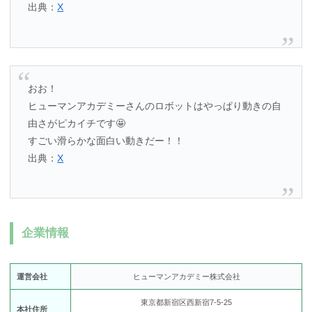
出典：
X
おお！
ヒューマンアカデミーさんのロボットはやっぱり動きの自
由さがピカイチです🤩
すごい滑らかな面白い動きだー！！
出典：
X
企業情報
運営会社
ヒューマンアカデミー株式会社
東京都新宿区西新宿7-5-25
本社住所